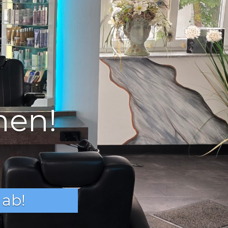
nen
ngen rund
 oder