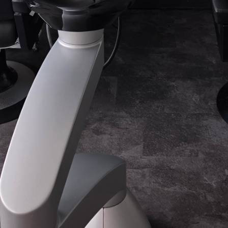
aarschnitt, unsere Leidenschaft
aare typgerecht optimal zur 
kommen zu lassen.