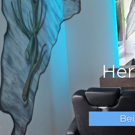
Da
Wir biet
um I